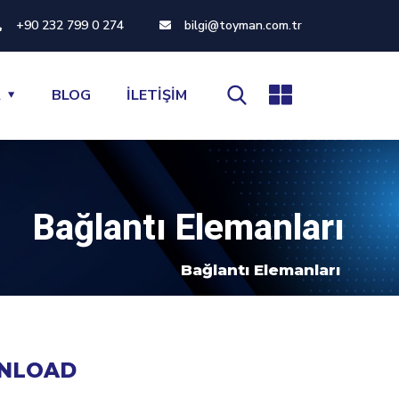
+90 232 799 0 274
bilgi@toyman.com.tr
R
BLOG
İLETİŞİM
Bağlantı Elemanları
Bağlantı Elemanları
NLOAD