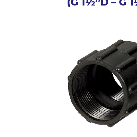
(G 1½”D – G 