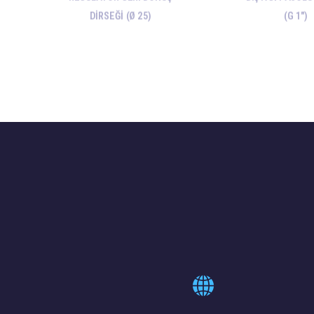
DİRSEĞİ (Ø 25)
(G 1")