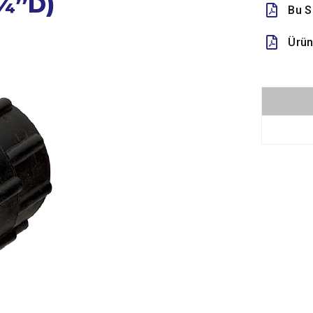
1¼”D)
Bu S
Ürün