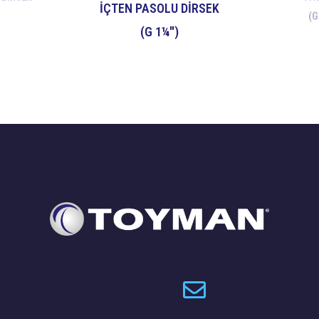
İÇTEN PASOLU DİRSEK
(G
(G 1¼")